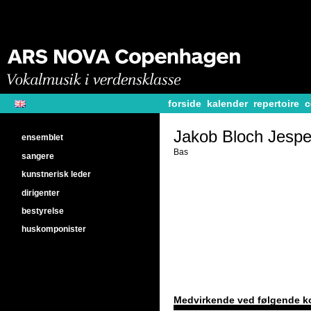
forside
kalender
repertoire
c
Jakob Bloch Jesp
ensemblet
Bas
sangere
kunstnerisk leder
dirigenter
bestyrelse
huskomponister
Medvirkende ved følgende k