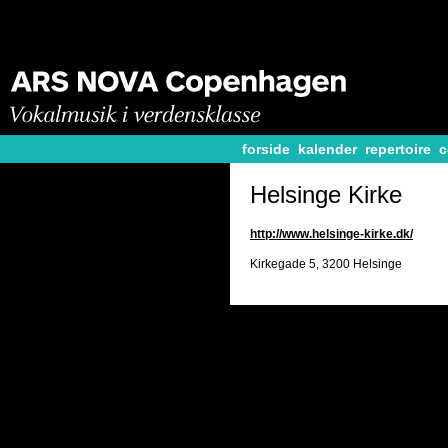
forside
kalender
repertoire
c
Helsinge Kirke
http://www.helsinge-kirke.dk/
Kirkegade 5, 3200 Helsinge