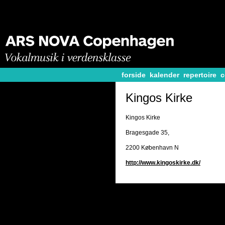
forside
kalender
repertoire
c
Kingos Kirke
Kingos Kirke
Bragesgade 35,
2200 København N
http://www.kingoskirke.dk/