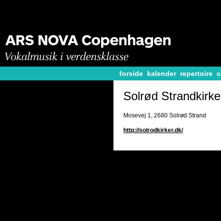
forside
kalender
repertoire
c
Solrød Strandkirke
Mosevej 1, 2680 Solrød Strand
http://solrodkirker.dk/