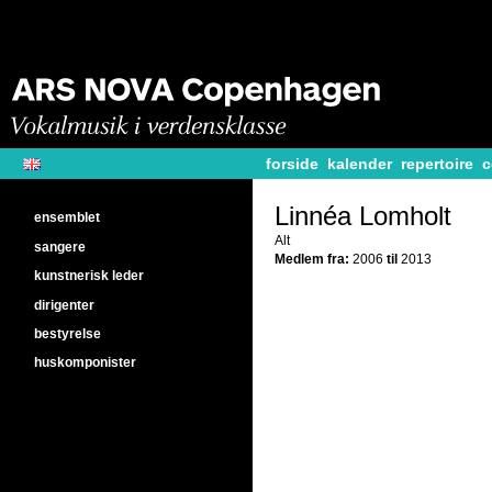
forside
kalender
repertoire
c
Linnéa Lomholt
ensemblet
Alt
sangere
Medlem fra:
2006
til
2013
kunstnerisk leder
dirigenter
bestyrelse
huskomponister