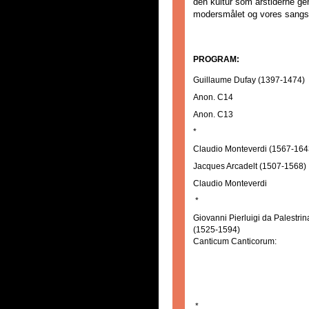
den kultur som årstiderne g
modersmålet og vores sang
PROGRAM:
Guillaume Dufay (1397-1474)
Anon. C14
Anon. C13
*
Claudio Monteverdi (1567-164
Jacques Arcadelt (1507-1568)
Claudio Monteverdi
*
Giovanni Pierluigi da Palestrin
(1525-1594)
Canticum Canticorum:
*