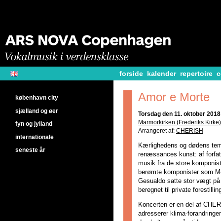
forside
kalender
repertoire
c
Amor e Morte
københavn city
sjælland og øer
Torsdag den 11. oktober 2018 
Marmorkirken (Frederiks Kirke)
fyn og jylland
Arrangeret af:
CHERISH
internationale
Kærlighedens og dødens temae
seneste år
renæssances kunst: af forfa
musik fra de store komponist
berømte komponister som Mont
Gesualdo satte stor vægt på
beregnet til private forestillin
Koncerten er en del af CHER
adresserer klima-forandringe