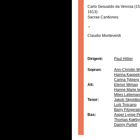
Carlo Gesualdo da Venosa (15
1613)
Sacrae Cantiones:
*
Claudio Monteverdi
Dirigent:
Paul Hillier
Sopran:
Ann-Christin W
Hanna Kappeli
Carina Tybjer
Alt:
Elenor Wiman
Hanne Marie le
Miles Lalleman
Tenor:
Jakob Skjoldb
Luís Toscano
Barry Fitzgera
Bas:
Asger Lynge P
Thomas Kiørby
Danny Purtell