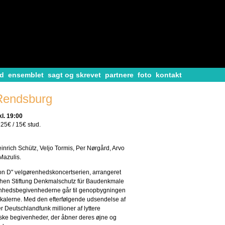
d
ensemblet
sagt og skrevet
partnere
foto
kontakt
 Rendsburg
l. 19:00
 25€ / 15€ stud.
inrich Schütz, Veljo Tormis, Per Nørgård, Arvo
 Mazulis.
ton D" velgørenhedskoncertserien, arrangeret
hen Stiftung Denkmalschutz für Baudenkmale
renhedsbegivenhederne går til genopbygningen
okalerne. Med den efterfølgende udsendelse af
 Deutschlandfunk millioner af lyttere
lske begivenheder, der åbner deres øjne og