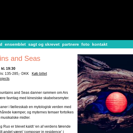
d
ensemblet
sagt og skrevet
partnere
foto
kontakt
ins and Seas
kl. 19:30
ris: 135-285,- DKK
Køb billet
ojects
Mountains and Seas danner rammen om Ars
e favntag med kinesiske skabelsesmyter.
aner i fællesskab en mytologisk verden med
hårede kæmper, og myternes temaer fortolkes
g musikalske midler.
 Ruo er blevet kaldt ‘en af verdens førende
t andet været ‘composer in residence’ i