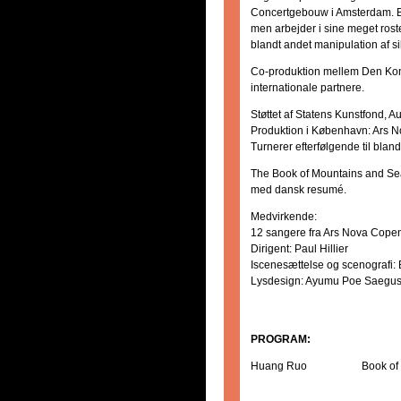
Concertgebouw i Amsterdam. Bas
men arbejder i sine meget roste
blandt andet manipulation af sil
Co-produktion mellem Den Kon
internationale partnere.
Støttet af Statens Kunstfond, 
Produktion i København: Ars 
Turnerer efterfølgende til bl
The Book of Mountains and Sea
med dansk resumé.
Medvirkende:
12 sangere fra Ars Nova Copenh
Dirigent: Paul Hillier
Iscenesættelse og scenografi: B
Lysdesign: Ayumu Poe Saegu
PROGRAM:
Huang Ruo
Book of