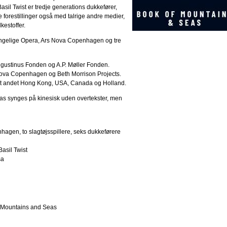
il Twist er tredje generations dukkefører,
 forestillinger også med talrige andre medier,
kestoffer.
gelige Opera, Ars Nova Copenhagen og tre
Augustinus Fonden og A.P. Møller Fonden.
Nova Copenhagen og Beth Morrison Projects.
andt andet Hong Kong, USA, Canada og Holland.
s synges på kinesisk uden overtekster, men
agen, to slagtøjsspillere, seks dukkeførere
asil Twist
sa
 Mountains and Seas