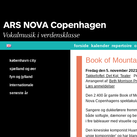
forside
kalender
repertoire
c
Book of Mounta
københavn city
sjælland og øer
Fredag den 5. november 2021 
Takkelloftet, Det Kgl. Teater
P
fyn og jylland
Arrangeret af:
Beth Morrison Pr
internationale
Læs anmeldelser
seneste år
Den 2.400 år gamle Book of 
Nova Copenhagens spektakulær
Sangere og dukkeførere fremm
både solfugle, dæmoner og be
i fire tableauer med visuelle o
Den kinesiske komponist Huang
unge komponister’ og har bland