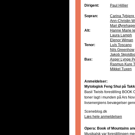
Dirigent:
Paul Hillier
Sopran:
Carina Tybjer
Ann-Christin W
Mari Øyrehage
Alt:
Hanne Marie le
Laura Lamph
Elenor Wiman
Tenor:
Luís Toscano
Nils Greenhow
Jakob Skjoldb
Bas:
Asger Lynge P
Rasmus Kure 
Mikkel Tuxen
Anmeldelser:
Mytologisk Feng Shui på Takke
Basil Twists forestilling B
toner lagt i munden på Ars No
livsenergiens bevægelser genn
Sceneblog.dk
Læs hele anmeldelsen
Opera: Book of Mountains an
Musikalsk var forestillingen me