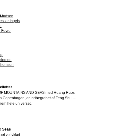
g Madsen
esser Ingels
n
 Fevre
org
etersen
Thomsen
lloftet
OOK OF MOUNTAINS AND SEAS med Huang Ruos
va Copenhagen, er indbegrebet af Feng Shui –
em hele universet.
d Seas
get vellykket.