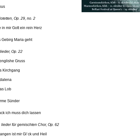
xus
tetten, Op. 29, no. 2
 in mir Gott ein rein Herz
 Gebirg Maria geht
lieder, Op. 22
 englishe Gruss
is Kirchgang
dalena
ias Lob
rme Sünder
uck ich muss dich lassen
 lieder für gemischten Chor, Op. 62
angen ist mir Gl¨ck und Heil