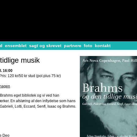
d
ensemblet
sagt og skrevet
partnere
foto
kontakt
idlige musik
l. 16:00
Pris: 120 kr/50 kr stud (pol.plus 75 kr)
nhagen
 Brahms eget bibliotek og vi ved han
rker. En afsløring af den inflydelse som hans
Gabrieli, Lotti, Eccard, Senfl, Isaac og Brahms.
te Deo