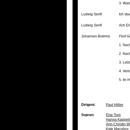
3. Wal
Ludwig Senfl
Ich st
Ludwig Senfl
Ach Els
Johannes Brahms
Fünf G
1. Nac
2. Nac
3. Letz
4. Ver
5. Im H
Dirigent:
Paul Hillier
Sopran:
Else Torp
Hanna Kappeli
Ann-Christin W
Kate Macoboy