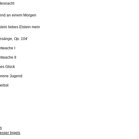
desnacht
uend an einem Morgen
lein liebes Elslein mein
esänge, Op. 104
htwache I
htwache II
tes Glück
lorene Jugend
erbst
n
esser Ingels