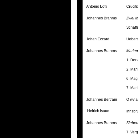
Antonio Lotti
Crucifi
Johannes Brahms
Zwei Mo
Schaffe
Johan Eccard
Uebers
Johannes Brahms
Marien
1. Der
2. Mar
6. Mag
7. Mar
Johannes Bertram
O wy a
Heirich Isaac
Innsbr
Johannes Brahms
Sieben
7. Verg