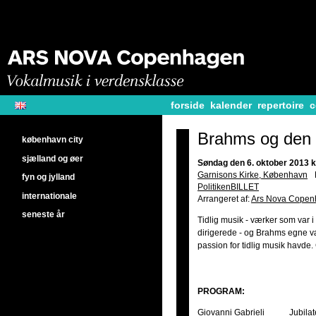
forside
kalender
repertoire
c
Brahms og den t
københavn city
sjælland og øer
Søndag den 6. oktober 2013 k
Garnisons Kirke, København
fyn og jylland
PolitikenBILLET
internationale
Arrangeret af:
Ars Nova Cope
seneste år
Tidlig musik - værker som var i
dirigerede - og Brahms egne væ
passion for tidlig musik havde. 
PROGRAM:
Giovanni Gabrieli
Jubila