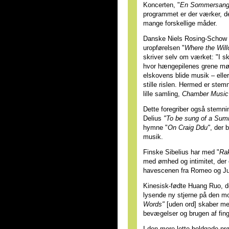
Koncerten, "
En Sommersan
programmet er der værker, 
mange forskellige måder.
Danske Niels Rosing-Schow h
uropførelsen "
Where the Wil
skriver selv om værket: "I s
hvor hængepilenes grene mød
elskovens blide musik – elle
stille rislen. Hermed er stem
lille samling,
Chamber Music
Dette foregriber også stemni
Delius
"To be sung of a Sum
hymne "
On Craig Ddu"
, der 
musik.
Finske Sibelius har med "
Ra
med ømhed og intimitet, der
havescenen fra Romeo og Ju
Kinesisk-fødte Huang Ruo, d
lysende ny stjerne på den 
Words"
[uden ord] skaber me
bevægelser og brugen af fing