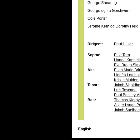
George Shearing
George og Ira Gershwin
Cole Porter
Jerome Kern og Dorothy Field
Dirigent:
Paul Hillier
Sopran:
Else Torp
Hanna Kappeli
Eva Braga Sim
Alt:
Ellen Marie Br
Linnéa Lomhol
Kristin Mulders
Tenor:
Jakob Skjoldb
Luís Toscano
Paul Bentley-A
Bas:
Thomas Kiørby
Asger Lynge P
Jakob Soelber
English