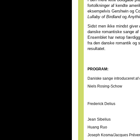
I den mere lette boldgade p
fortolkninger af kendte ame
eksempelvis Gershwin og Co
Lullaby of Birdland
og
Anyth
Sidst men ikke mindst give
danske romantiske sange af 
Ensemblet har netop færdigg
fra den danske romantik og s
resultatet.
PROGRAM:
Daniske sange introduceret a
Niels Rosing-Schow
Frederick Delius
Jean Sibelius
Huang Ruo
Joseph Kosma/Jacques Préver