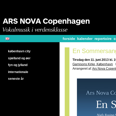
forside
kalender
repertoire
c
En Sommersan
københavn city
sjælland og øer
Tirsdag den 11. juni 2013 kl. 
Garnisons Kirke, København
fyn og jylland
Arrangeret af:
Ars Nova Cope
internationale
seneste år