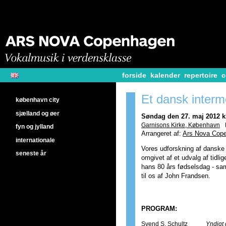
forside
kalender
repertoire
c
Et dansk inter
københavn city
sjælland og øer
Søndag den 27. maj 2012 kl
Garnisons Kirke, København
fyn og jylland
Arrangeret af:
Ars Nova Cop
internationale
Vores udforskning af danske 
seneste år
omgivet af et udvalg af tidli
hans 80 års fødselsdag - sa
til os af John Frandsen.
PROGRAM:
Svend S. Schultz
Yndigt