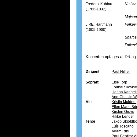
Frederik Kuhlau
Nu løv
(1786-1832)
Majsa
J.P.E. Hartmann
Folkevi
(1805-1900)
Snart e
Folkevi
Koncerten optages af DR og 
Dirigent:
Paul Hillier
Sopran:
Else Torp
Louise Skovbæ
Hanna Kappeli
Ann-Christin W
Alt:
Kristin Mulders
Ellen Marie Br
Kirsten Grove
Rikke Lender
Tenor:
Jakob Skjoldb
Luís Toscano
Adam Riis
Paul Bentley-A