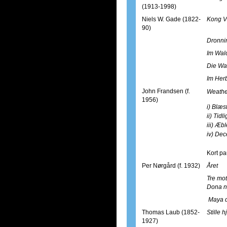
(1913-1998)
Niels W. Gade (1822-
Kong V
90)
Dronni
Im Wal
Die Wa
Im Her
John Frandsen (f.
Weather
1956)
i) Blæs
ii) Tid
iii) Æb
iv) De
Kort p
Per Nørgård (f. 1932)
Året
Tre mot
Dona n
Maya 
Thomas Laub (1852-
Stille h
1927)