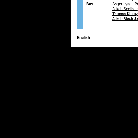
Bas:
Asger Lynge P
Jakob Soelber
Thomas Kiørby
Jakob Bloch J
English