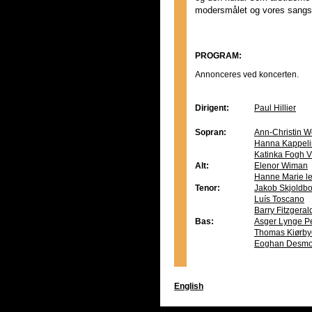
modersmålet og vores sang
PROGRAM:
Annonceres ved koncerten.
Dirigent:
Paul Hillier
Sopran:
Ann-Christin W
Hanna Kappeli
Katinka Fogh V
Alt:
Elenor Wiman
Hanne Marie le
Tenor:
Jakob Skjoldb
Luís Toscano
Barry Fitzgera
Bas:
Asger Lynge P
Thomas Kiørby
Eoghan Desm
English