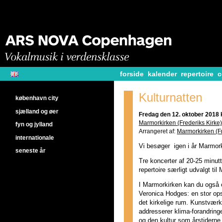
forside
kalender
repertoire
c
Kulturnatten
københavn city
sjælland og øer
Fredag den 12. oktober 2018 k
Marmorkirken (Frederiks Kirke)
fyn og jylland
Arrangeret af:
Marmorkirken (Fr
internationale
Vi besøger igen i år Marmor
seneste år
Tre koncerter af 20-25 minut
repertoire særligt udvalgt ti
I Marmorkirken kan du også o
Veronica Hodges: en stor op
det kirkelige rum. Kunstvær
addresserer klima-forandring
og den kultur som årstidern