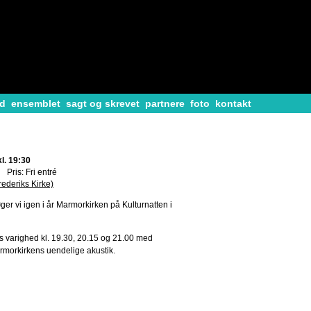
d
ensemblet
sagt og skrevet
partnere
foto
kontakt
l. 19:30
Pris: Fri entré
ederiks Kirke)
er vi igen i år Marmorkirken på Kulturnatten i
rs varighed kl. 19.30, 20.15 og 21.00 med
Marmorkirkens uendelige akustik.