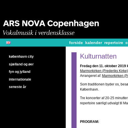
forside
kalender
repertoire
c
Kulturnatten
københavn city
sjælland og øer
Fredag den 11. oktober 2019 k
Marmorkirken (Frederiks Kirke)
fyn og jylland
Arrangeret af:
Marmorkirken (Fr
internationale
Som traditionen byder os, besøg
seneste år
København.
Tre koncerter af 20-25 minutte
repertoire særligt udvalgt til 
PROGRAM: