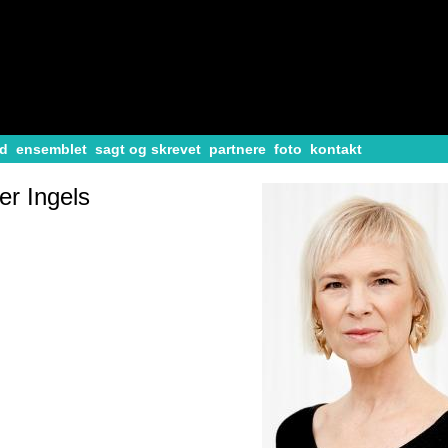
d
ensemblet
sagt og skrevet
partnere
foto
kontakt
er Ingels