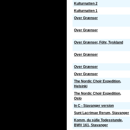
Kulturnatten 2
Kulturnatten 1
Over Grænser
Over Grænser
Over Grænser, Föhr, Tyskland
Over Grænser
Over Grænser
Over Grænser
The Nordic Choir Expedition,
Helsinki
The Nordic Choir Expedition,
Oslo
In C - Stavanger version
Sunt Lacrimae Rerum, Stavanger
Komm, du süße Todesstunde,
BWV 161, Stavanger