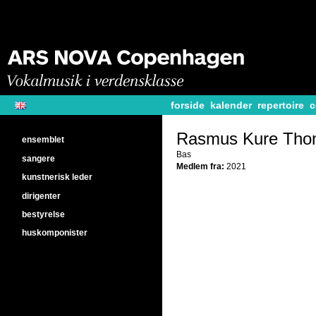
forside
kalender
repertoire
c
Rasmus Kure Tho
ensemblet
Bas
sangere
Medlem fra:
2021
kunstnerisk leder
dirigenter
bestyrelse
huskomponister